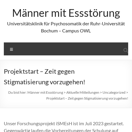
Zum
Inhalt
Männer mit Essstörung
springen
Universitätsklinik für Psychosomatik der Ruhr-Universität
Bochum – Campus OWL
Menü
Projektstart – Zeit gegen
Stigmatisierung vorzugehen!
Du bist hier:
Männer mit Essstörung
>
Aktuelle Mitteilungen
>
Uncategorized
>
Projektstart – Zeit gegen Stigmatisierung vorzugehen!
Unser Forschungsprojekt iSMEsH ist im Juli 2023 gestartet.
Gegenwärtig laufen die Vorbereitungen der Schulung auf