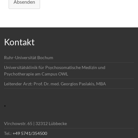
Absenden
Kontakt
Ruhr-Universität Bochum
Universitätsklinik für Psychosomatische Medizin und
Psychotherapie am Campus OWL
Leitender Arzt: Prof. Dr. med. Georgios Paslakis, MBA
.
Virchowstr. 65 | 32312 Lübbecke
Tel.:
+49 5741/354500