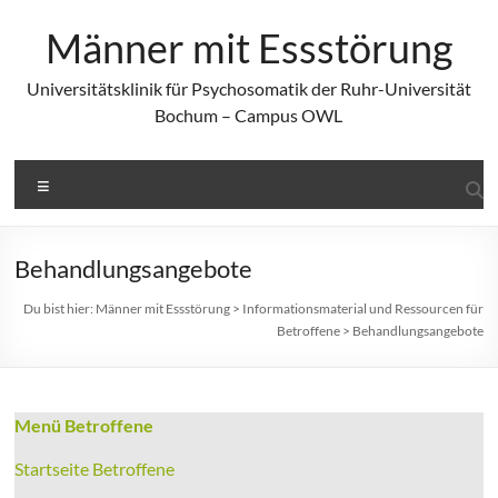
Zum
Inhalt
Männer mit Essstörung
springen
Universitätsklinik für Psychosomatik der Ruhr-Universität
Bochum – Campus OWL
Menü
Behandlungsangebote
Du bist hier:
Männer mit Essstörung
>
Informationsmaterial und Ressourcen für
Betroffene
>
Behandlungsangebote
Menü Betroffene
Startseite Betroffene